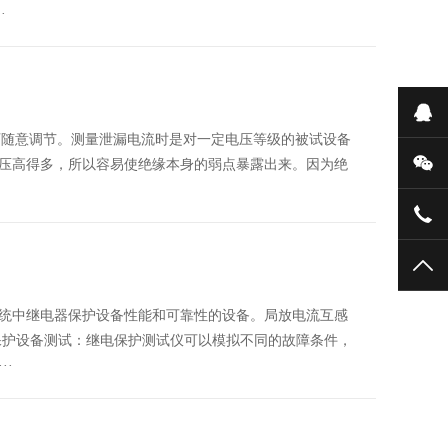
·
在
随意调节。测量泄漏电流时是对一定电压等级的被试设备
微
压高得多，所以容易使绝缘本身的弱点暴露出来。因为绝
053
TO
中继电器保护设备性能和可靠性的设备。局放电流互感
护设备测试：继电保护测试仪可以模拟不同的故障条件，
··