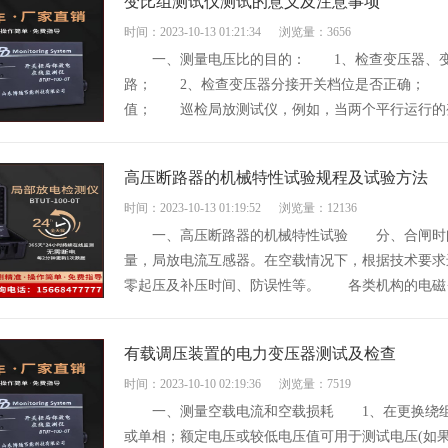
变比组测试仪测试的意义及注意事项
时间：2023-10-13 01:21:34
浏览量：3656
一、测量电压比的目的： 1、检查变压器、变
路； 2、检查变压器分接开关档位是否正确； 
值； 巡检局放测试仪，例如，当两个平行运行的变
高压断路器的机械特性试验规程及试验方法
时间：2023-10-13 01:19:52
浏览量：12136
一、高压断路器的机械特性试验 分、合闸时间
量，局放电流互感器。在空载情况下，根据技术要求
零起压及补压时间、防误性等。 各类机构的电磁··
有载调压装置的电力变压器测试及检查
时间：2023-10-10 02:19:36
浏览量：7519
一、测量空载电流和空载损耗 1、在更换绕组
或单相；额定电压或较低电压值可用于测试电压(如