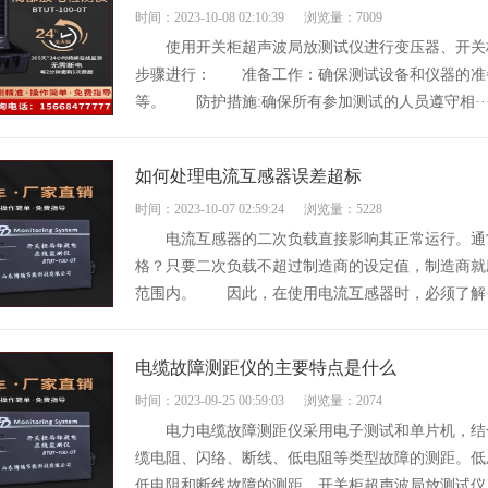
时间：2023-10-08 02:10:39
浏览量：7009
使用开关柜超声波局放测试仪进行变压器、开关柜
步骤进行： 准备工作：确保测试设备和仪器的准
等。 防护措施:确保所有参加测试的人员遵守相··
如何处理电流互感器误差超标
时间：2023-10-07 02:59:24
浏览量：5228
电流互感器的二次负载直接影响其正常运行。通常
格？只要二次负载不超过制造商的设定值，制造商就
范围内。 因此，在使用电流互感器时，必须了解··
电缆故障测距仪的主要特点是什么
时间：2023-09-25 00:59:03
浏览量：2074
电力电缆故障测距仪采用电子测试和单片机，结合
缆电阻、闪络、断线、低电阻等类型故障的测距。低
低电阻和断线故障的测距。开关柜超声波局放测试仪，