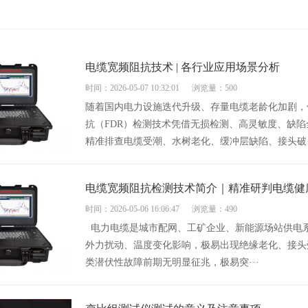
电缆宽频阻抗技术 | 各行业应用场景分析
时间：2026-05-07 10:32:01
浏览量：500
随着国内电力设施迭代升级、存量电缆老龄化加剧，
抗（FDR）检测技术凭借无损检测、高灵敏度、缺
精准排查电缆受潮、水树老化、缓冲层缺陷、接头破·
电缆宽频阻抗检测技术简介｜精准研判电缆健
时间：2026-05-06 16:06:47
浏览量：490
电力电缆是城市配网、工矿企业、新能源场站供电
外力扰动、温度变化影响，极易出现绝缘老化、接头
类潜伏性故障前期无明显征兆，极易突···