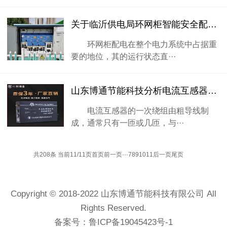
关于临沂供电局环网柜智能安全配电系统在线监测项目方案书
环网柜配电在整个电力系统中占据重
要的地位，其的运行状态直···
山东博通节能科技分析电流互感器与电压互感器的区别
电流互感器的一次绕组由粗导线制
成，通常只有一匝或几匝，与···
共208条 当前11/11页
首页
前一页
···
7
8
9
10
11
后一页
尾页
Copyright © 2018-2022 山东博通节能科技有限公司 All
Rights Reserved.
备案号：
鲁ICP备19045423号-1