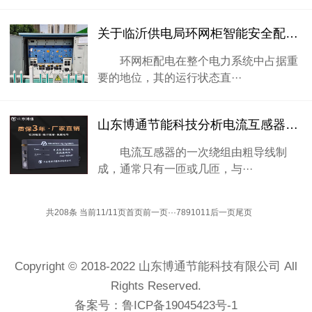
关于临沂供电局环网柜智能安全配电系统在线监测项目方案书
环网柜配电在整个电力系统中占据重
要的地位，其的运行状态直···
山东博通节能科技分析电流互感器与电压互感器的区别
电流互感器的一次绕组由粗导线制
成，通常只有一匝或几匝，与···
共208条 当前11/11页
首页
前一页
···
7
8
9
10
11
后一页
尾页
Copyright © 2018-2022 山东博通节能科技有限公司 All
Rights Reserved.
备案号：
鲁ICP备19045423号-1